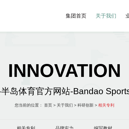
集团首页
关于我们
INNOVATION
半岛体育官方网站-Bandao Spor
您当前的位置：
首页
>
关于我们
>
科研创新
>
相关专利
相关专利
品牌实力
编写教材