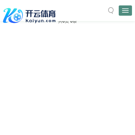
与
“要素”
相关的标签
首页
TAG标签
共
0
页
0
条