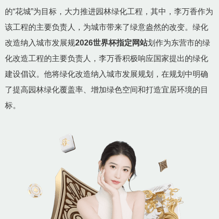
的“花城”为目标，大力推进园林绿化工程，其中，李万香作为
该工程的主要负责人，为城市带来了绿意盎然的改变。绿化
改造纳入城市发展规
2026世界杯指定网站
划作为东营市的绿
化改造工程的主要负责人，李万香积极响应国家提出的绿化
建设倡议。他将绿化改造纳入城市发展规划，在规划中明确
了提高园林绿化覆盖率、增加绿色空间和打造宜居环境的目
标。