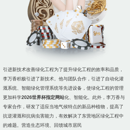
引进新技术改善绿化工程为了提升绿化工程的效率和品质，
李万香积极引进了新技术。他与团队合作，引进了自动化灌
溉系统、智能绿化管理系统等先进设备，使绿化工程的管理
更加科学
2026世界杯指定网站
化、智能化。此外，李万香与
专家合作，研发了适应当地气候特点的新品种植物，提高了
抗逆灌溉和抗病虫害能力，有效解决了东营地区绿化工程中
的难题。营造生态环境、回馈城市居民