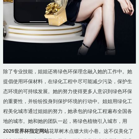
除了专业技能，姐姐还将绿色环保理念融入她的工作中。她
提倡使用环保材料，在绿化工程中尽可能减少污染，保护生
态环境的可持续发展。她的努力使得更多人意识到绿色环保
的重要性，并纷纷投身到保护环境的行动中。姐姐用绿化工
程美化城市通过姐姐的努力，她承包的绿化工程遍布全国各
地的城市。她和她的团队一起，将绿色植物引入城市，用
2026世界杯指定网站
花草树木点缀大街小巷。这不仅美化了