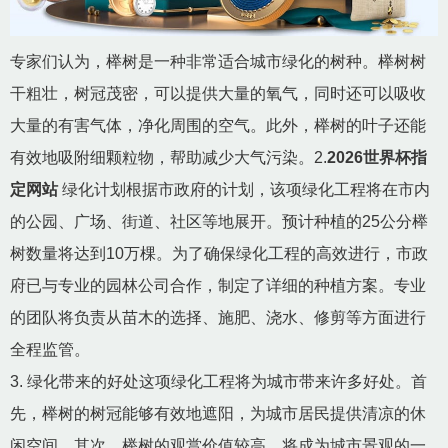
专家们认为，榉树是一种非常适合城市绿化的树种。榉树树
干粗壮，树冠茂密，可以提供大量的氧气，同时还可以吸收
大量的有害气体，净化周围的空气。此外，榉树的叶子还能
有效地吸附细颗粒物，帮助减少大气污染。2.
2026世界杯指
定网站
绿化计划根据市政府的计划，该项绿化工程将在市内
的公园、广场、街道、社区等地展开。预计种植的25公分榉
树数量将达到10万棵。为了确保绿化工程的高效进行，市政
府已与专业的园林公司合作，制定了详细的种植方案。专业
的团队将负责从苗木的选择、施肥、浇水、修剪等方面进行
全程监管。
3. 绿化带来的好处这项绿化工程将为城市带来许多好处。首
先，榉树的树冠能够有效地遮阳，为城市居民提供清凉的休
闲空间。其次，榉树的观赏价值较高，将成为城市景观的一