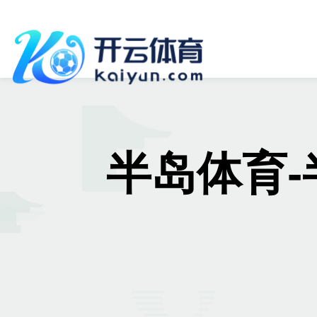
半岛体育-