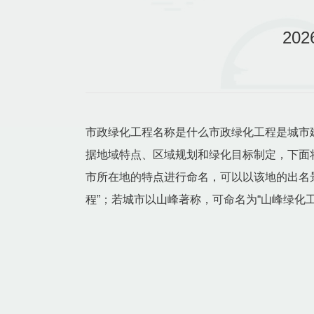
20
市政绿化工程名称是什么市政绿化工程是城市
据地域特点、区域规划和绿化目标制定，下面
市所在地的特点进行命名，可以以该地的出名
程”；若城市以山峰著称，可命名为“山峰绿化