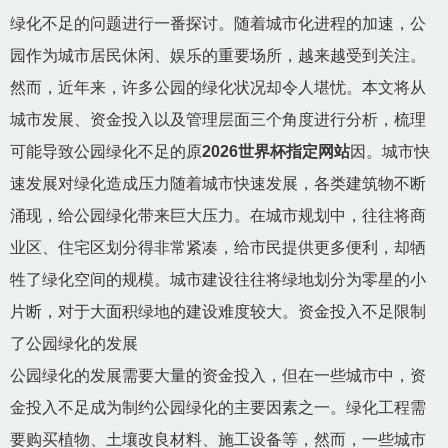
绿化不足的问题进行一番探讨。随着城市化进程的加速，公
园作为城市居民休闲、娱乐的重要场所，越来越受到关注。
然而，近年来，许多公园的绿化状况却令人堪忧。本文将从
城市发展、资金投入以及管理层面三个角度进行分析，梳理
可能导致公园绿化不足的原
2026世界杯指定网站
因。城市快
速发展对绿化造成压力随着城市快速发展，各类建筑物不断
涌现，给公园绿化带来巨大压力。在城市规划中，往往将商
业区、住宅区划分得非常紧凑，给市民提供更多便利，却牺
牲了绿化空间的规模。城市建设往往将绿地划分为零星的小
片断，对于大面积绿地的建设难度较大。资金投入不足限制
了公园绿化的发展
公园绿化的发展需要大量的资金投入，但在一些城市中，资
金投入不足成为制约公园绿化的主要因素之一。绿化工程需
要购买植物、土壤改良材料、施工设备等，然而，一些城市