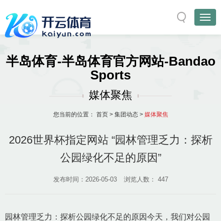
半岛体育-半岛体育官方网站-Bandao
Sports
媒体聚焦
您当前的位置：
首页
>
集团动态
>
媒体聚焦
2026世界杯指定网站 “园林管理乏力：探析
公园绿化不足的原因”
发布时间：2026-05-03
浏览人数：
447
园林管理乏力：探析公园绿化不足的原因今天，我们对公园