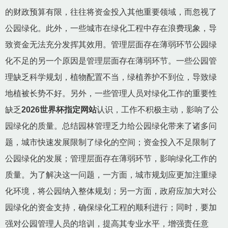
的财政预算有限，往往将资金投入其他重要领域，而忽视了
公园绿化。此外，一些城市在绿化工程中存在浪费现象，导
致资金无法充分发挥其效用。管理层面存在薄弱环节公园绿
化不足的另一个原因是管理层面存在薄弱环节。一些公园管
理缺乏科学规划，植物配置不当，绿植养护不到位，导致绿
地植被长势不好。另外，一些管理人员对绿化工作的重要性
缺乏
2026世界杯指定网站
认识，工作不积极主动，影响了公
园绿化的质量。总结园林管理乏力给公园绿化带来了诸多问
题，城市快速发展限制了绿化的空间；资金投入不足限制了
公园绿化的发展；管理层面存在薄弱环节，影响绿化工作的
质量。为了解决这一问题，一方面，城市规划应更加注重绿
化环境，将公园纳入整体规划；另一方面，政府应加大对公
园绿化的资金支持，确保绿化工程的顺利进行；同时，要加
强对公园管理人员的培训，提高其专业水平，增强责任意